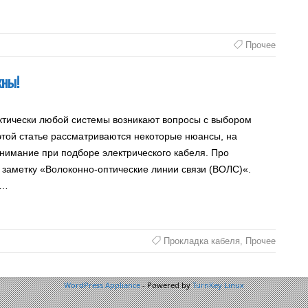
Прочее
жны!
ктически любой системы возникают вопросы с выбором
этой статье рассматриваются некоторые нюансы, на
внимание при подборе электрического кабеля. Про
 заметку «Волоконно-оптические линии связи (ВОЛС)«.
м…
Прокладка кабеля
,
Прочее
WordPress Appliance
- Powered by
TurnKey Linux