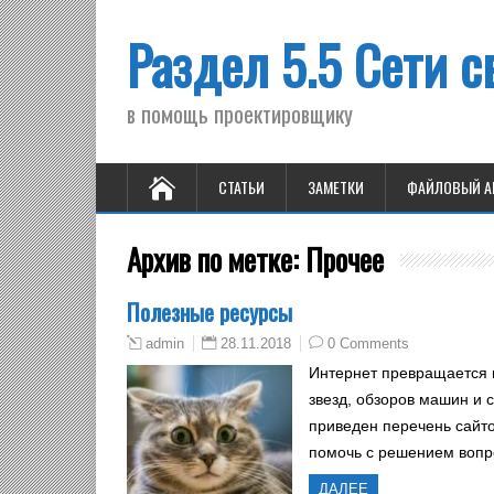
Раздел 5.5 Сети с
в помощь проектировщику
СТАТЬИ
ЗАМЕТКИ
ФАЙЛОВЫЙ А
Архив по метке:
Прочее
Полезные ресурсы
28.11.2018
0 Comments
admin
Интернет превращается в
звезд, обзоров машин и 
приведен перечень сайто
помочь с решением вопр
ДАЛЕЕ