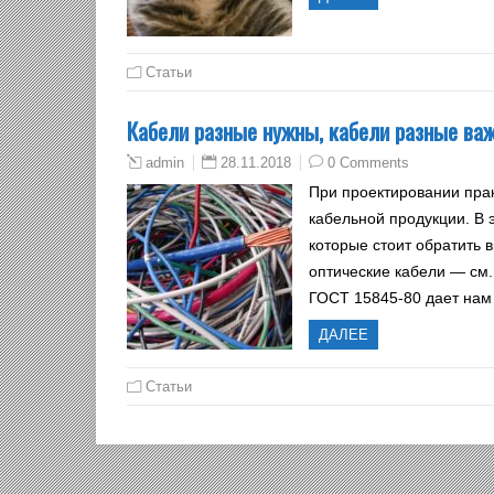
Статьи
Кабели разные нужны, кабели разные ва
28.11.2018
0 Comments
admin
При проектировании пра
кабельной продукции. В 
которые стоит обратить 
оптические кабели — см.
ГОСТ 15845-80 дает на
ДАЛЕЕ
Статьи